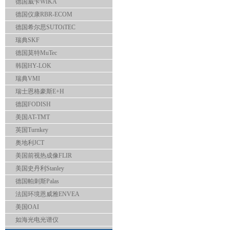
德国威卡WIKA
德国仪康RBR-ECOM
德国希尔思SUTOiTEC
瑞典SKF
德国莫特MuTec
韩国HY-LOK
瑞典VMI
瑞士恩格豪斯E+H
德国FODISH
美国AT-TMT
英国Turnkey
奥地利JCT
美国前视热成像FLIR
美国史丹利Stanley
德国帕刺斯Palas
法国环境恩威雅ENVEA
美国OAI
如海光电光谱仪